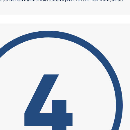
הטיפול, האזור עשוי להיראות לבנבן ולהתנפח מעט – תופעה החולפת תוך כ