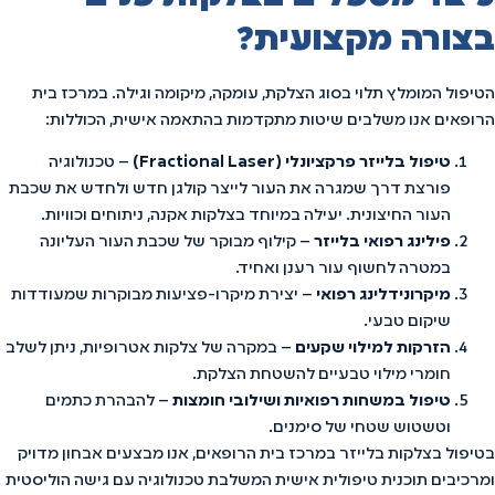
בצורה מקצועית?
הטיפול המומלץ תלוי בסוג הצלקת, עומקה, מיקומה וגילה. במרכז בית
הרופאים אנו משלבים שיטות מתקדמות בהתאמה אישית, הכוללות:
טיפול בלייזר פרקציונלי (Fractional Laser)
– טכנולוגיה
פורצת דרך שמגרה את העור לייצר קולגן חדש ולחדש את שכבת
העור החיצונית. יעילה במיוחד בצלקות אקנה, ניתוחים וכוויות.
פילינג רפואי בלייזר
– קילוף מבוקר של שכבת העור העליונה
במטרה לחשוף עור רענן ואחיד.
מיקרונידלינג רפואי
– יצירת מיקרו-פציעות מבוקרות שמעודדות
שיקום טבעי.
הזרקות למילוי שקעים
– במקרה של צלקות אטרופיות, ניתן לשלב
חומרי מילוי טבעיים להשטחת הצלקת.
טיפול במשחות רפואיות ושילובי חומצות
– להבהרת כתמים
וטשטוש שטחי של סימנים.
בטיפול בצלקות בלייזר במרכז בית הרופאים, אנו מבצעים אבחון מדויק
ומרכיבים תוכנית טיפולית אישית המשלבת טכנולוגיה עם גישה הוליסטית