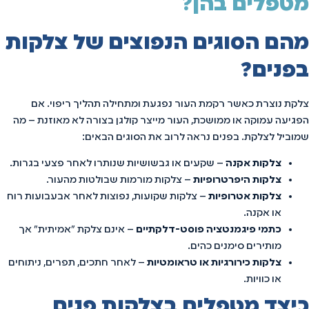
מטפלים בהן?
מהם הסוגים הנפוצים של צלקות
בפנים?
צלקת נוצרת כאשר רקמת העור נפגעת ומתחילה תהליך ריפוי. אם
הפגיעה עמוקה או ממושכת, העור מייצר קולגן בצורה לא מאוזנת – מה
שמוביל לצלקת. בפנים נראה לרוב את הסוגים הבאים:
צלקות אקנה
– שקעים או גבשושיות שנותרו לאחר פצעי בגרות.
צלקות היפרטרופיות
– צלקות מורמות שבולטות מהעור.
צלקות אטרופיות
– צלקות שקועות, נפוצות לאחר אבעבועות רוח
או אקנה.
כתמי פיגמנטציה פוסט-דלקתיים
– אינם צלקת "אמיתית" אך
מותירים סימנים כהים.
צלקות כירורגיות או טראומטיות
– לאחר חתכים, תפרים, ניתוחים
או כוויות.
כיצד מטפלים בצלקות פנים