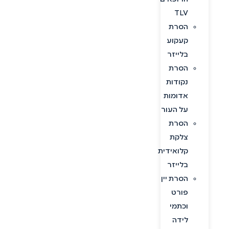
TLV
הסרת
קעקוע
בלייזר
הסרת
נקודות
אדומות
על העור
הסרת
צלקת
קלואידית
בלייזר
הסרת יין
פורט
וכתמי
לידה