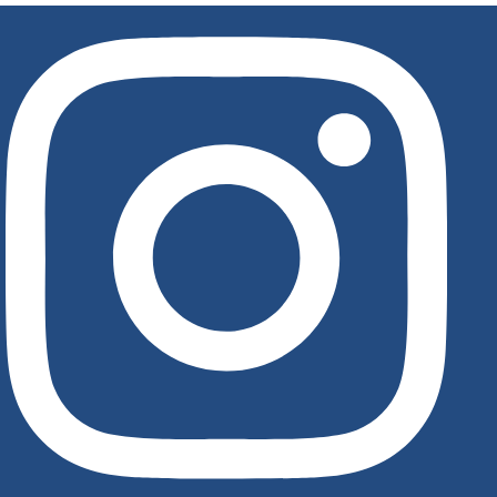
לג
תוכן