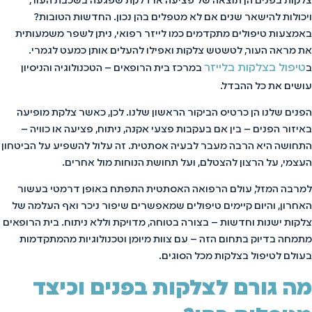
צלקות בפנים הן תוצאה של פציעה או דלקת שפגעה בשכבת העור,
ויכולות להישאר שנים אם לא מטפלים בהן נכון. החדשות הטובות?
באמצעות טיפולים מתקדמים כמו לייזר רפואי, ניתן לשפר משמעותית
את מראה העור, לטשטש צלקות ואפילו להעלים אותן כמעט לגמרי.
טיפול בצלקות בלייזר
ב
במרכז בית הרופאים – הטכנולוגיה והניסיון
עושים את כל ההבדל.
הפנים שלנו הן כרטיס הביקור הראשון שלנו. לכן, כאשר צלקת מופיעה
באיזור הפנים – בין אם בעקבות פצעי אקנה, ניתוח, פציעה או כוויה –
התחושה היא הרבה מעבר לבעיה אסתטית. זה עלול להשפיע על הביטחון
העצמי, על הרצון להצטלם, ועל תחושת הנוחות מול אחרים.
למרבה המזל, עולם הרפואה האסתטית התפתח באופן דרמטי בעשור
האחרון, והיום קיימים טיפולים שמאפשרים שיפור ניכר ואף העלמה של
צלקות ישנות וחדשות – בצורה בטוחה, מדויקת וללא ניתוח. בית הרופאים
מתמחה בדיוק בתחום הזה – עם צוות מיומן וטכנולוגיות מהמתקדמות
בעולם לטיפול בצלקות מכל הסוגים.
מה גורם לצלקות בפנים וכיצד