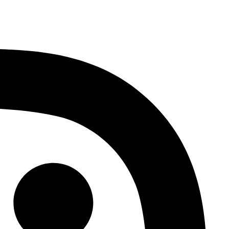
דלג
לתוכן