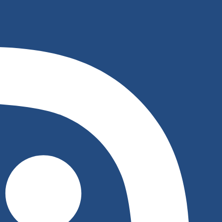
לג
תוכן