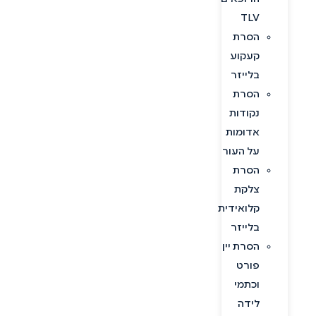
TLV
הסרת
קעקוע
בלייזר
הסרת
נקודות
אדומות
על העור
הסרת
צלקת
קלואידית
בלייזר
הסרת יין
פורט
וכתמי
לידה