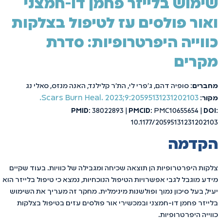
שימוש בלייזר פחמן דו-חמצני
ואור פולסים עז לטיפול בצלקות
כווייה היפרטרופיות: סדרת
מקרים
מחברים
: סופיה דהם, ג'פרי לי, הת'ר קלילנד, האנה מנזס, סאלי נג
Scars Burn Heal. 2023;9:20595131231202103.
מקור
:
PMID
: 38022893 |
PMCID
: PMC10655654 |
DOI
:
10.1177/20595131231202103
הקדמה
צלקות היפרטרופיות הן תוצאה שכיחה ומגבילה של כוויות. בעוד שקיים
מידע מוגבל לגבי אפשרויות הטיפול הנוכחיות, נמצא כי טיפול בלייזר הוא
יעיל, בעל סיכון נמוך ופולשנות מינימלית. מחקר זה מעריך את השימוש
בלייזר פחמן דו-חמצני ובמכשירי אור פולסים עזים בטיפול בצלקות
כווייה היפרטרופיות.