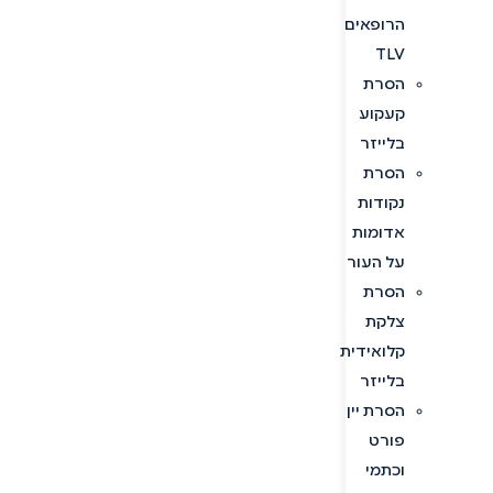
הרופאים
TLV
הסרת
קעקוע
בלייזר
הסרת
נקודות
אדומות
על העור
הסרת
צלקת
קלואידית
בלייזר
הסרת יין
פורט
וכתמי