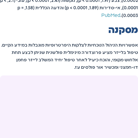
0.0002), צבע (1.97, p < 0.0001), נוקשות (2.47, p < 0.0001), עובי (2.1, p <
0.0001), אי-סדירות (1.89, p < 0.0001) והדעה הכללית (1.58, p =
PubMed
0.0003).
מסקנה
אפשרויות הניהול הנוכחיות לצלקות היפרטרופיות מוגבלות במידע הקיים.
טיפול בלייזר מציע פרוצדורה מינימלית פולשנית שניתן לבצע תחת
אלחוש מקומי, והוכח כיעיל לאחר טיפול יחיד המשלב לייזר פחמן
דו-חמצני ומכשיר אור פולסים עז.