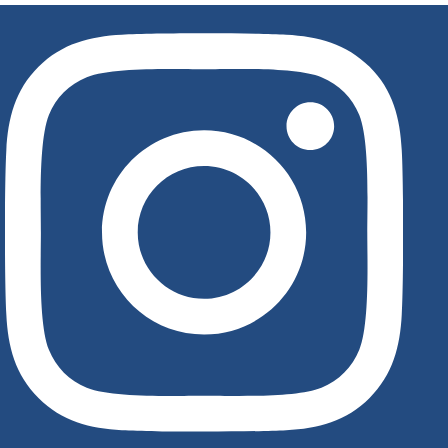
לג
תוכן