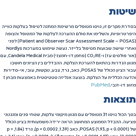
שיטות
בסדרת מקרים זו, גויסו מטופלים מרשימת המתנה לטיפול בצלקות כווייה
היפרטרופיות, והשלימו את סולם ההערכה לצלקות של המטופל והצופה
(Patient and Observer Scar Assessment Scale – POSAS) לפני
ואחרי שישה שבועות מטיפול בלייזר. נעשה שימוש במערכות Nordlys
(אור פולסים עז) ו-CO₂RE (פחמן דו-חמצני) מבית Candela Medical, עם
מגוון הגדרות בהתאם להערכת הצלקת. ההבדלים בין הציונים חושבו
עבור הציון הכולל של POSAS, כאב, גרד, צבע, נוקשות, עובי, אי-סדירות
והדעה הכללית על הצלקת. בוצעה אנליזה סטטיסטית באמצעות מבחן t
PubMed
מזווג דו-זנבי.
תוצאות
בסך הכול גויסו 31 מטופלים עם מגוון מיקומי צלקות, שטחי פנים ומנגנוני
פציעה. ההבדל הממוצע המחושב הראה ירידה משמעותית בציון הכולל
של POSAS (1.93, p < 0.0001), כאב (1.39, p = 0.0002), גרד (1.84, p =