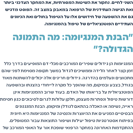
השני
לחיים.
נחקור
את
השיטות
המסורתיות,
את
המחקר
העדכני
ביותר
ואת
הגישה
העתידנית
של
הרפואה
במאבק
במצב
זה.
הפוסט
מדגיש
גם
את
ההשפעה
של
חידושים
אלו
על
הטיפול
בחולים
ואת
הכיוונים
העתידיים
הפוטנציאליים
של
טיפול
בהמנגיומה.
"הבנת המנגיומה: מה התמונה
הגדולה?"
המנגיומות הן גידולים שפירים המורכבים מכלי דם המופיעים בדרך כלל
זמן קצר לאחר הלידה וממשיכים לגדול במשך תקופה מסוימת לפני שהם
מתכווצים ונעלמים בהדרגה. גידולים חריגים אלה יכולים להשתנות מאוד
בגודל, בצבע ובמיקום, מה שהופך כל מקרה לייחודי בהצגתו ובהשפעה
הפוטנציאלית על בריאותו של האדם. בעוד שרוב ההמנגיומות אינן
דורשות טיפול ונפתרות מעצמן, חלקן עלולות לגרום לסיבוכים כגון חסימת
ראייה, נשימה או האכלה בהתאם לגודלן ומיקומן. הבנת המנגנונים
הבסיסיים המניעים את ההיווצרות והנסיגה של המנגיומות היא חיונית
בפיתוח אסטרטגיות טיפול יעילות ושיפור התוצאות עבור המטופלים.
ההתקדמות האחרונה במחקר הרפואי שופכת אור על האופי המורכב של