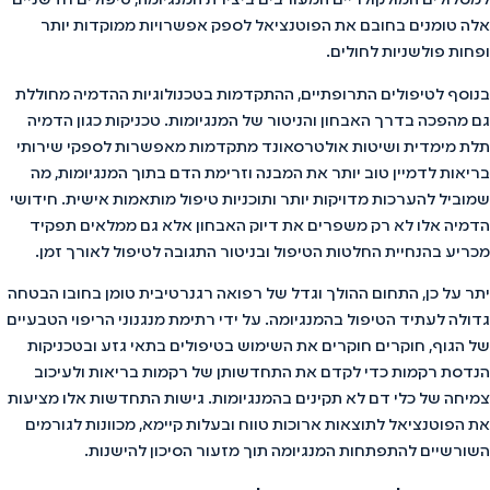
למסלולים המולקולריים המעורבים ביצירת המנגיומה, טיפולים חדשניים
אלה טומנים בחובם את הפוטנציאל לספק אפשרויות ממוקדות יותר
ופחות פולשניות לחולים.
בנוסף לטיפולים התרופתיים, ההתקדמות בטכנולוגיות ההדמיה מחוללת
גם מהפכה בדרך האבחון והניטור של המנגיומות. טכניקות כגון הדמיה
תלת מימדית ושיטות אולטרסאונד מתקדמות מאפשרות לספקי שירותי
בריאות לדמיין טוב יותר את המבנה וזרימת הדם בתוך המנגיומות, מה
שמוביל להערכות מדויקות יותר ותוכניות טיפול מותאמות אישית. חידושי
הדמיה אלו לא רק משפרים את דיוק האבחון אלא גם ממלאים תפקיד
מכריע בהנחיית החלטות הטיפול ובניטור התגובה לטיפול לאורך זמן.
יתר על כן, התחום ההולך וגדל של רפואה רגנרטיבית טומן בחובו הבטחה
גדולה לעתיד הטיפול בהמנגיומה. על ידי רתימת מנגנוני הריפוי הטבעיים
של הגוף, חוקרים חוקרים את השימוש בטיפולים בתאי גזע ובטכניקות
הנדסת רקמות כדי לקדם את התחדשותן של רקמות בריאות ולעיכוב
צמיחה של כלי דם לא תקינים בהמנגיומות. גישות התחדשות אלו מציעות
את הפוטנציאל לתוצאות ארוכות טווח ובעלות קיימא, מכוונות לגורמים
השורשיים להתפתחות המנגיומה תוך מזעור הסיכון להישנות.