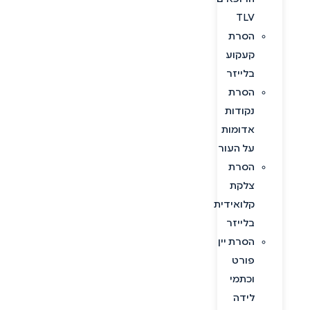
TLV
הסרת
קעקוע
בלייזר
הסרת
נקודות
אדומות
על העור
הסרת
צלקת
קלואידית
בלייזר
הסרת יין
פורט
וכתמי
לידה