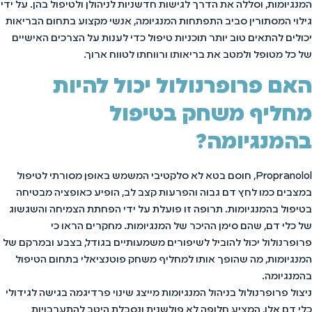
המנגיומות, וסללה את הדרך לגישות חדשניות לניהולן ולטיפול בהן. על ידי
גילוי המסתורין סביב התפתחות המנגיומה, אנשי מקצוע בתחום הבריאות
יכולים להתאים טוב יותר תוכניות טיפול כדי לענות על הצרכים האישיים
של כל מטופל ולמטב את בריאותו ורווחתו לטווח ארוך.
האם פרופרנולול יכול להיות
מחליף משחק בטיפול
בהמנגיומה?
Propranolol, חוסם בטא לא סלקטיבי המשמש באופן מסורתי לטיפול
במצבים כמו לחץ דם גבוה והפרעות קצב לב, הופיע כאופציה מבטיחה
בטיפול בהמנגיומות. תרופה זו פועלת על ידי הפחתת הצמיחה והשגשוג
של כלי דם, שהם סימן ההיכר של המנגיומות. מחקרים הראו כי
פרופרנולול יכול להוביל לשיפורים משמעותיים בגודל, בצבע ובמרקם של
המנגיומות, מה שהופך אותו למחליף משחק פוטנציאלי בתחום הטיפול
בהמנגיומה.
ניצול פרופרנולול בניהול המנגיומות מייצג שינוי פרדיגמה בגישה לגידולי
כלי דם אלו, המציע חלופה לא פולשנית ונסבלת היטב להתערבויות