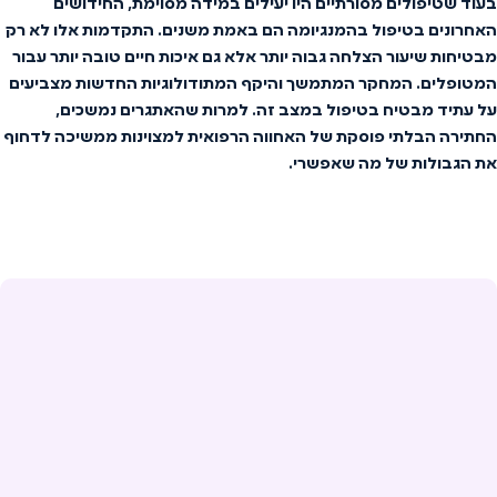
בעוד
שטיפולים
מסורתיים
היו
יעילים
במידה
מסוימת,
החידושים
האחרונים
בטיפול
בהמנגיומה
הם
באמת
משנים.
התקדמות
אלו
לא
רק
מבטיחות
שיעור
הצלחה
גבוה
יותר
אלא
גם
איכות
חיים
טובה
יותר
עבור
המטופלים.
המחקר
המתמשך
והיקף
המתודולוגיות
החדשות
מצביעים
על
עתיד
מבטיח
בטיפול
במצב
זה.
למרות
שהאתגרים
נמשכים,
החתירה
הבלתי
פוסקת
של
האחווה
הרפואית
למצוינות
ממשיכה
לדחוף
את
הגבולות
של
מה
שאפשרי.