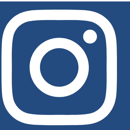
לג
תוכן