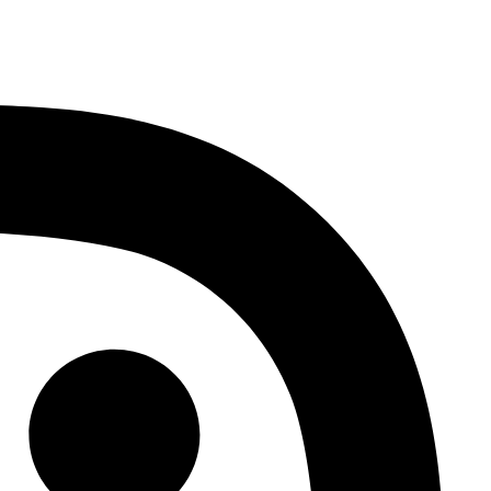
לג
תוכן