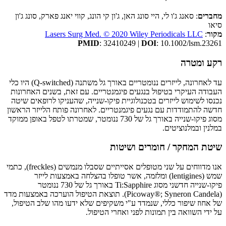
מחברים
: סאנג ג'ו לי, היי סונג האן, ג'ון קי הונג, קווי יאנג פארק, סונג ג'ון
סיאו
מקור
:
Lasers Surg Med. © 2020 Wiley Periodicals LLC
PMID
: 32410249 |
DOI
: 10.1002/lsm.23261
רקע ומטרה
עד לאחרונה, לייזרים ננומטריים באורך גל משתנה (Q-switched) היו כלי
העבודה העיקרי בטיפול בנגעים פיגמנטריים. עם זאת, בשנים האחרונות
נכנסו לשימוש לייזרים בטכנולוגיית פיקו-שנייה, שהעניקו לרופאים שיטה
חדשה להתמודדות עם נגעים פיגמנטריים. לאחרונה פותח הלייזר הראשון
מסוג פיקו-שנייה באורך גל של 730 ננומטר, שמטרתו לטפל באופן ממוקד
במלנין ובמלנוציטים.
שיטת המחקר / חומרים ושיטות
אנו מדווחים על שני מטופלים אסייתיים שסבלו מנמשים (freckles), כתמי
שמש (lentigines) ומלזמה, אשר טופלו בהצלחה באמצעות לייזר
פיקו-שנייה חדשני מסוג Ti:Sapphire באורך גל של 730 ננומטר
(Picoway®; Syneron Candela). תוצאת הטיפול הוערכה באמצעות מדד
של אחוז שיפור כללי, שנמדד ע"י משקיפים שלא ידעו מהו שלב הטיפול,
על ידי השוואה בין תמונות לפני ואחרי הטיפול.