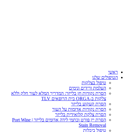
ראשי
הטיפולים שלנו
טיפול בצלקות
העלמת ורידים ונימים
הסרת נקודות חן בלייזר: המדריך המלא לעור חלק וללא
צלקות ב-ORGA בית הרופאים TLV
הסרת קעקוע בלייזר
הסרת נקודות אדומות על העור
הסרת צלקת קלואידית בלייזר
הסרת יין פורט וכתמי לידה אדומים בלייזר | Port Wine
Stain Removal
טיפול ביבלות