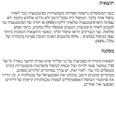
תוצאות
בשני המטופלים נרשמה הפחתה משמעותית בפיגמנטציה כבר לאחר
טיפול אחד בלבד. הטיפול היה נסבל היטב ולא נדרש אלחוש מקומי. לא
נצפתה היפרפיגמנטציה שלאחר דלקת (PIH) או חזרה של הפיגמנטציה עד
למעקב לאחר 6 שבועות. הנגעים שטופלו כללו נמשים, כתמי שמש
ומלזמה. שני הנבדקים הראו שיפור קליני, כאשר התוצאות הטובות ביותר
נצפו בטיפול בנמשים – 95% מהנגעים הפגינו תגובה מצוינת (הבהרה של
75%–94%).
מסקנה
תוצאות מקרה זה מצביעות על כך שלייזר פיקו-שנייה חדשני באורך גל של
730 ננומטר עשוי להיות יעיל ובטוח לטיפול בהפרעות פיגמנטריות בקרב
מטופלים כהי עור. לאור זאת, יש צורך במחקרים קליניים נוספים,
מבוקרים ומובנים היטב, שיבחנו את הפוטנציאל של טכנולוגיה זו, וכן יגדירו
את פרמטרי הטיפול האופטימליים לעומת טכנולוגיות קיימות של לייזרים
ואמצעי אור אחרים.