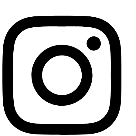
דלג
לתוכן