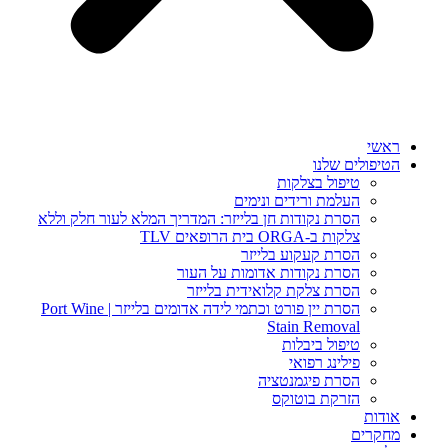
ראשי
הטיפולים שלנו
טיפול בצלקות
העלמת ורידים ונימים
הסרת נקודות חן בלייזר: המדריך המלא לעור חלק וללא
צלקות ב-ORGA בית הרופאים TLV
הסרת קעקוע בלייזר
הסרת נקודות אדומות על העור
הסרת צלקת קלואידית בלייזר
הסרת יין פורט וכתמי לידה אדומים בלייזר | Port Wine
Stain Removal
טיפול ביבלות
פילינג רפואי
הסרת פיגמנטציה
הזרקת בוטוקס
אודות
מחקרים