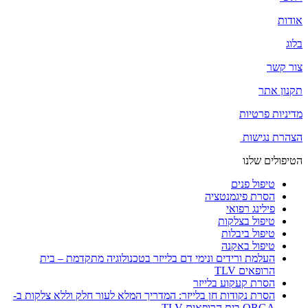
אודות
בלוג
צור קשר
תקנון אתר
מדיניות פרטיות
הצהרת נגישות
הטיפולים שלנו
טיפול פנים
הסרת פיגמנטציה
פילינג רפואי
טיפול בצלקות
טיפול ביבלות
טיפול באקנה
העלמת ורידים ונימי דם בלייזר בטכנולוגיה מתקדמת – בית
הרופאים TLV
הסרת קעקוע בלייזר
הסרת נקודות חן בלייזר: המדריך המלא לעור חלק וללא צלקות ב-
ORGA בית הרופאים TLV