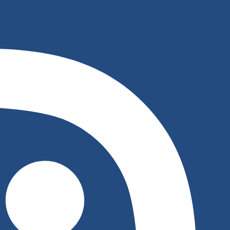
דלג
לתוכן