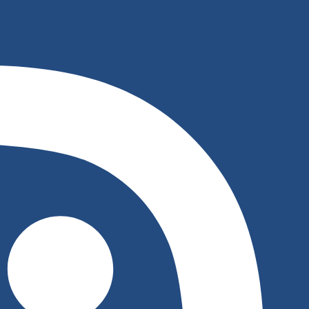
לג
תוכן