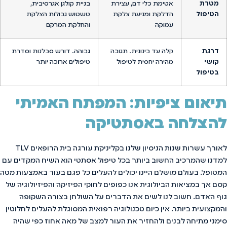
מטרת
אטימת כלי דם, עצירת
בניית קולגן אגרסיבית,
הטיפול
הדלקת ומניעת צלקת
טשטוש גבולות הצלקת
עמוקה
והחלקת המרקם
דרגת
קלה עד בינונית. תגובה
גבוהה. דורש סבלנות וסדרת
קושי
מהירה יחסית לטיפול
טיפולים ארוכה יותר
בטיפול
תיאום ציפיות: המפתח האמיתי
להצלחה באסתטיקה
לאורך עשרות שנות הניסיון שלנו בקליניקת עורגה בית הרופאים TLV
למדנו שהמרכיב החשוב ביותר בכל טיפול אסתטי הוא השיח המקדים עם
המטופל. בעולם מושלם היינו יכולים להעלים כל פגם בעור באמצעות מטה
קסם אך במציאות הביולוגית אנו כפופים לחוקי הפיזיקה והפיזיולוגיה של
גוף האדם. חשוב לנו לשים את הדברים על השולחן בצורה השקופה
והמקצועית ביותר. אין כיום טכנולוגיה רפואית המסוגלת להעלים לחלוטין
סימני מתיחה לבנים ולהחזיר את העור למצב של מאה אחוז כפי שהיה