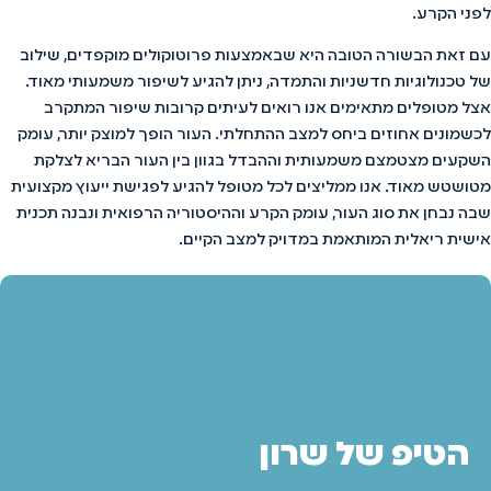
לפני הקרע.
עם זאת הבשורה הטובה היא שבאמצעות פרוטוקולים מוקפדים, שילוב
של טכנולוגיות חדשניות והתמדה, ניתן להגיע לשיפור משמעותי מאוד.
אצל מטופלים מתאימים אנו רואים לעיתים קרובות שיפור המתקרב
לכשמונים אחוזים ביחס למצב ההתחלתי. העור הופך למוצק יותר, עומק
השקעים מצטמצם משמעותית וההבדל בגוון בין העור הבריא לצלקת
מטושטש מאוד. אנו ממליצים לכל מטופל להגיע לפגישת ייעוץ מקצועית
שבה נבחן את סוג העור, עומק הקרע וההיסטוריה הרפואית ונבנה תכנית
אישית ריאלית המותאמת במדויק למצב הקיים.
הטיפ של שרון