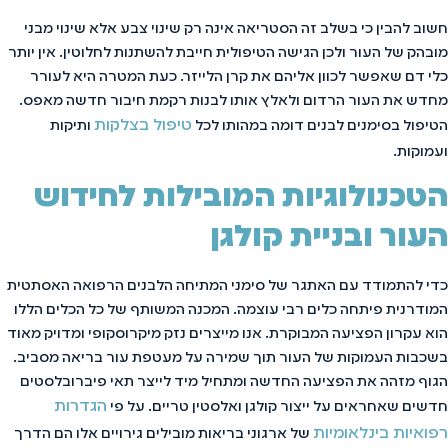
חשוב להבין כי בשלב זה הסטריאה אינה רק שינוי צבע אלא שינוי מבני
מובהק של העור ולכן הגישה הטיפולית חייבת להשתנות לחלוטין. אין יותר
כלי דם שאפשר לכוון אליהם את קרן הלייזר. כעת המטרה היא לעורר
מחדש את העור הרדום ולאלץ אותו לבנות רקמת חיבור חדשה מאפס.
טיפול בצלקות
הטיפול בסימנים לבנים דומה במהותו לכל
ותיקות
ועמוקות.
הטכנולוגיות המובילות לחידוש
העור ובניית קולגן
כדי להתמודד עם האתגר של סימני המתיחה הלבנים הרפואה האסתטית
המודרנית פיתחה כלים רבי עוצמה. המכנה המשותף של כל הכלים הללו
הוא עקרון הפציעה המבוקרת. אנו מייצרים נזק מיקרוסקופי ומדויק מאוד
בשכבות העמוקות של העור תוך שמירה על מעטפת עור בריאה מסביב.
הגוף מזהה את הפציעה החדשה ומתחיל מיד לייצר תאי פיברובלסטים
הגדרות
חדשים שאחראים על ייצור קולגן ואלסטין טריים. על פי
רפואיות בינלאומיות
של ארגוני בריאות מובילים גירויים אלו הם הדרך