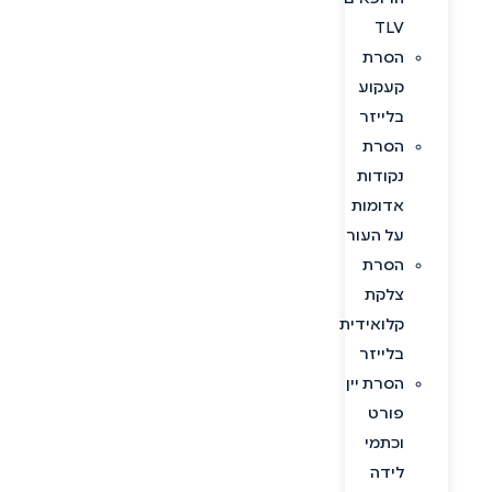
TLV
הסרת
קעקוע
בלייזר
הסרת
נקודות
אדומות
על העור
הסרת
צלקת
קלואידית
בלייזר
הסרת יין
פורט
וכתמי
לידה