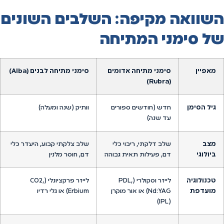
השוואה מקיפה: השלבים השונים
של סימני המתיחה
מאפיין
סימני מתיחה אדומים
סימני מתיחה לבנים (Alba)
(Rubra)
גיל הסימן
חדש (חודשים ספורים
וותיק (שנה ומעלה)
עד שנה)
מצב
שלב דלקתי, ריבוי כלי
שלב צלקתי קבוע, היעדר כלי
ביולוגי
דם, פעילות תאית גבוהה
דם, חוסר מלנין
טכנולוגיה
לייזר וסקולרי (PDL,
לייזר פרקציונלי (CO2,
מועדפת
Nd:YAG) או אור מוקרן
Erbium) או גלי רדיו
(IPL)