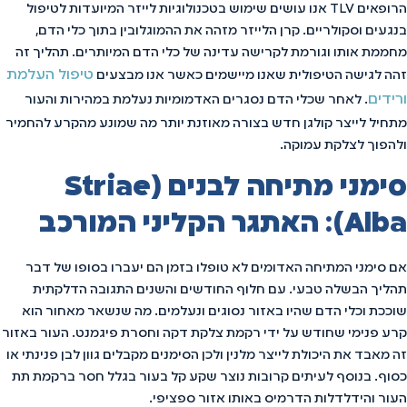
הרופאים TLV אנו עושים שימוש בטכנולוגיות לייזר המיועדות לטיפול
בנגעים וסקולריים. קרן הלייזר מזהה את ההמוגלובין בתוך כלי הדם,
מחממת אותו וגורמת לקרישה עדינה של כלי הדם המיותרים. תהליך זה
טיפול העלמת
זהה לגישה הטיפולית שאנו מיישמים כאשר אנו מבצעים
ורידים
. לאחר שכלי הדם נסגרים האדמומיות נעלמת במהירות והעור
מתחיל לייצר קולגן חדש בצורה מאוזנת יותר מה שמונע מהקרע להחמיר
ולהפוך לצלקת עמוקה.
סימני מתיחה לבנים (Striae
Alba): האתגר הקליני המורכב
אם סימני המתיחה האדומים לא טופלו בזמן הם יעברו בסופו של דבר
תהליך הבשלה טבעי. עם חלוף החודשים והשנים התגובה הדלקתית
שוככת וכלי הדם שהיו באזור נסוגים ונעלמים. מה שנשאר מאחור הוא
קרע פנימי שחודש על ידי רקמת צלקת דקה וחסרת פיגמנט. העור באזור
זה מאבד את היכולת לייצר מלנין ולכן הסימנים מקבלים גוון לבן פנינתי או
כסוף. בנוסף לעיתים קרובות נוצר שקע קל בעור בגלל חסר ברקמת תת
העור והידלדלות הדרמיס באותו אזור ספציפי.