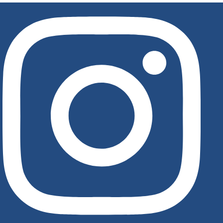
לג
תוכן