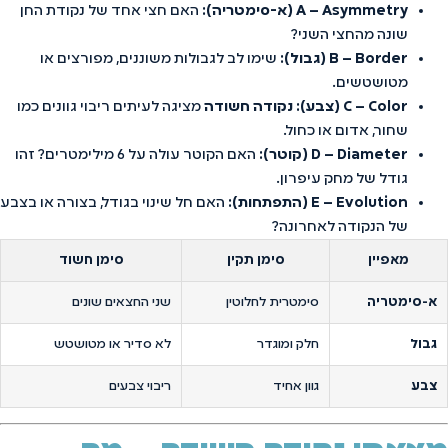
A – Asymmetry (א-סימטריה):
האם חצי אחד של נקודת החן
שונה מהחצי השני?
B – Border (גבול):
שימו לב לגבולות משוננים, מפורצים או
מטושטשים.
C – Color (צבע):
נקודה חשודה
מציגה לעיתים ריבוי גוונים כמו
שחור, אדום או כחול.
D – Diameter (קוטר):
האם הקוטר עולה על 6 מילימטרים? זהו
גודל של מחק עיפרון.
E – Evolution (התפתחות):
האם חל שינוי בגודל, בצורה או בצבע
של הנקודה לאחרונה?
מאפיין
סימן תקין
סימן חשוד
א-סימטריה
סימטרית לחלוטין
שני החצאים שונים
גבול
חלק ומוגדר
לא סדיר או מטושטש
צבע
גוון אחיד
ריבוי צבעים