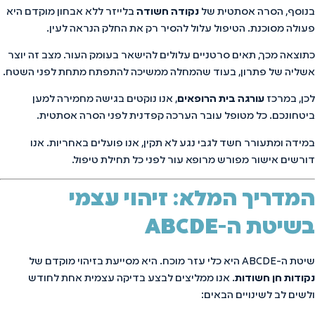
בנוסף, הסרה אסתטית של
נקודה חשודה
בלייזר ללא אבחון מוקדם היא
פעולה מסוכנת. הטיפול עלול להסיר רק את החלק הנראה לעין.
כתוצאה מכך, תאים סרטניים עלולים להישאר בעומק העור. מצב זה יוצר
אשליה של פתרון, בעוד שהמחלה ממשיכה להתפתח מתחת לפני השטח.
לכן, במרכז
עורגה בית הרופאים
, אנו נוקטים בגישה מחמירה למען
ביטחונכם. כל מטופל עובר הערכה קפדנית לפני הסרה אסתטית.
במידה ומתעורר חשד לגבי נגע לא תקין, אנו פועלים באחריות. אנו
דורשים אישור מפורש מרופא עור לפני כל תחילת טיפול.
המדריך המלא: זיהוי עצמי
בשיטת ה-ABCDE
שיטת ה-ABCDE היא כלי עזר מוכח. היא מסייעת בזיהוי מוקדם של
נקודות חן חשודות
. אנו ממליצים לבצע בדיקה עצמית אחת לחודש
ולשים לב לשינויים הבאים: