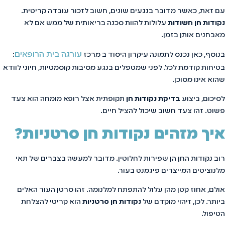
עם זאת, כאשר מדובר בנגעים שונים, חשוב לזכור עובדה קריטית.
נקודות חן חשודות
עלולות להוות סכנה בריאותית של ממש אם לא
מאבחנים אותן בזמן.
עורגה בית הרופאים
בנוסף, כאן נכנס לתמונה עיקרון היסוד ב מרכז
:
בטיחות קודמת לכל. לפני שמטפלים בנגע מסיבות קוסמטיות, חיוני לוודא
שהוא אינו מסוכן.
לסיכום, ביצוע
בדיקת נקודות חן
תקופתית אצל רופא מומחה הוא צעד
פשוט. זהו צעד חשוב שיכול להציל חיים.
איך מזהים נקודות חן סרטניות?
רוב נקודות החן הן שפירות לחלוטין. מדובר למעשה בצברים של תאי
מלנוציטים המייצרים פיגמנט בעור.
אולם, אחוז קטן מהן עלול להתפתח למלנומה. זהו סרטן העור האלים
ביותר. לכן, זיהוי מוקדם של
נקודות חן סרטניות
הוא קריטי להצלחת
הטיפול.