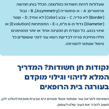
שעלולות להיות חשודות כמלנומה. הכלל בוחן חמישה
פרמטרים: A - א-סימטריה (Asymmetry), B - גבול
(Border) לא סדיר, C - צבע (Color) לא אחיד, D - קוטר
(Diameter) גדול מ-6 מ"מ, ו-E - התפתחות (Evolution) או
שינוי בנגע. כל נקודת חן המציגה אחד או יותר מהסימנים
הללו מחייבת פנייה לבדיקת רופא עור לפני ששוקלים כל
טיפול אסתטי להסרתה.
נקודות חן חשודות? המדריך
המלא לזיהוי וגילוי מוקדם
בעורגה בית הרופאים
השאיפה למראה עור אסתטי ונטול פגמים היא טבעית ומובנת לכולנו. לכן,
חשוב להכיר את העור שלנו לעומק.