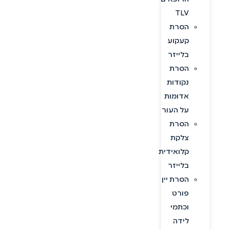
TLV
הסרת
קעקוע
בלייזר
הסרת
נקודות
אדומות
על העור
הסרת
צלקת
קלואידית
בלייזר
הסרת יין
פורט
וכתמי
לידה