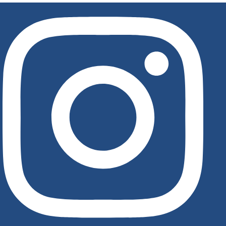
לג
תוכן