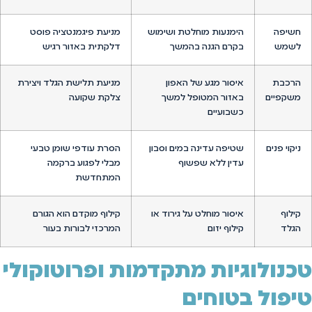
חשיפה
הימנעות מוחלטת ושימוש
מניעת פיגמנטציה פוסט
לשמש
בקרם הגנה בהמשך
דלקתית באזור רגיש
הרכבת
איסור מגע של האפון
מניעת תלישת הגלד ויצירת
משקפיים
באזור המטופל למשך
צלקת שקועה
כשבועיים
ניקוי פנים
שטיפה עדינה במים וסבון
הסרת עודפי שומן טבעי
עדין ללא שפשוף
מבלי לפגוע ברקמה
המתחדשת
קילוף
איסור מוחלט על גירוד או
קילוף מוקדם הוא הגורם
הגלד
קילוף יזום
המרכזי לבורות בעור
טכנולוגיות מתקדמות ופרוטוקולי
טיפול בטוחים