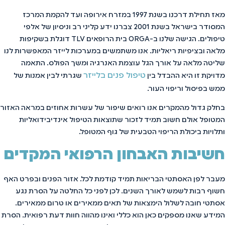
מאז תחילת דרכנו בשנת 1997 במזרח אירופה ועד להקמת המרכז
המסודר בישראל בשנת 2001 צברנו ידע קליני רב וניסיון של אלפי
טיפולים. הגישה שלנו ב-ORGA בית הרופאים TLV דוגלת בשקיפות
מלאה ובציפיות ריאליות. אנו משתמשים במערכות לייזר המאפשרות לנו
שליטה מלאה על אורך הגל עוצמת האנרגיה ומשך הפולס. התאמה
טיפול פנים בלייזר
מדויקת זו היא ההבדל בין
שגרתי לבין אמנות של
ממש בפיסול וריפוי העור.
בחלק גדול מהמקרים אנו רואים שיפור של עשרות אחוזים במראה האזור
המטופל אולם חשוב תמיד לזכור שתוצאות הטיפול אינדיבידואליות
ותלויות ביכולת הריפוי הטבעית של גוף המטופל.
חשיבות האבחון הרפואי המקדים
מעבר לפן האסתטי הבריאות תמיד קודמת לכל. אזור הפנים ובפרט האף
חשוף רבות לשמש לאורך השנים. לכן לפני כל החלטה על הסרת נגע
אסתטי חובה לשלול הימצאות של תאים ממאירים או טרום ממאירים.
המידע שאנו מספקים כאן הוא כללי ואינו מהווה חוות דעת רפואית. הסרת