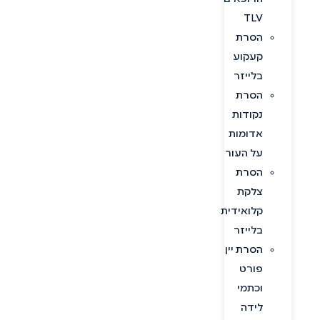
TLV
הסרת
קעקוע
בלייזר
הסרת
נקודות
אדומות
על העור
הסרת
צלקת
קלואידית
בלייזר
הסרת יין
פורט
וכתמי
לידה