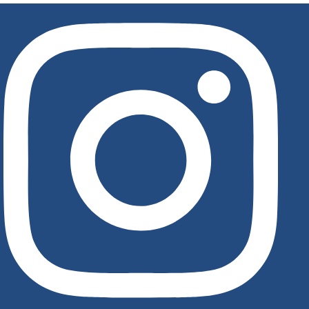
לג
תוכן