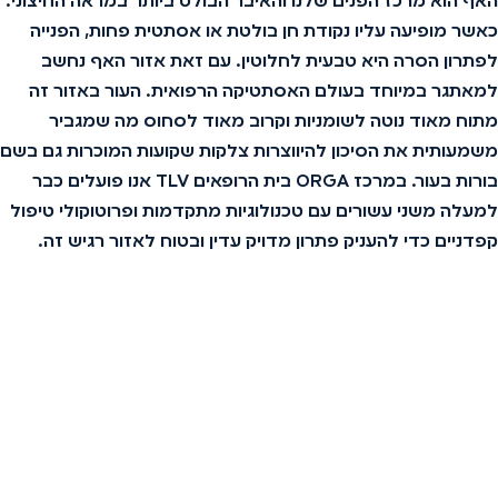
האף הוא מרכז הפנים שלנו והאיבר הבולט ביותר במראה החיצוני.
כאשר מופיעה עליו נקודת חן בולטת או אסתטית פחות, הפנייה
לפתרון הסרה היא טבעית לחלוטין. עם זאת אזור האף נחשב
למאתגר במיוחד בעולם האסתטיקה הרפואית. העור באזור זה
מתוח מאוד נוטה לשומניות וקרוב מאוד לסחוס מה שמגביר
משמעותית את הסיכון להיווצרות צלקות שקועות המוכרות גם בשם
בורות בעור. במרכז ORGA בית הרופאים TLV אנו פועלים כבר
למעלה משני עשורים עם טכנולוגיות מתקדמות ופרוטוקולי טיפול
קפדניים כדי להעניק פתרון מדויק עדין ובטוח לאזור רגיש זה.