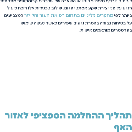
לעיתים נעדיף טיפול מדורג או השארה של שכבה מיקרוסקופית מתחתית
הנגע על פני יצירת שקע אסתטי פגום. שילוב טכניקות אלו הוכח כיעיל
מחקרים קליניים בתחום רפואת העור והלייזר
ביותר לפי
המצביעים
על בטיחות גבוהה בהסרת נגעים שפירים כאשר נעשה שימוש
בפרמטרים מותאמים אישית.
תהליך ההחלמה הספציפי לאזור
האף