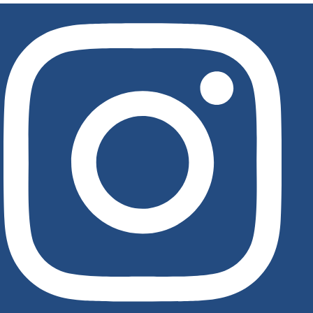
לג
תוכן