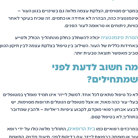
במקרים מסוימים, הצלקת עצמה מלווה גם בשינויים בגוון העור –
פיגמנטציה כהה, הבהרה לא אחידה או כתמים. זה שכיח בעיקר לאחר
כוויות, ניתוחים או טראומה לעור הפנים.
הסרת פיגמנטציה
יכולה להשתלב כחלק מהתהליך הכולל, ולסייע
באחידות כללית של העור. השילוב בין טיפול בצלקת עצמה לבין תיקון הגוון
סביב מאפשר תוצאה טבעית יותר.
מה חשוב לדעת לפני
שמתחילים?
לא כל טיפול מתאים לכל אחד. למשל, לייזר אינו תמיד מומלץ במטופלים
בעלי עור כהה מאוד, או אצל מטופלים הנוטלים תרופות מסוימות. יש
לבצע אבחון רפואי מוקדם, לקבוע ציפיות ריאליות – ולהבין שמדובר
בתהליך, לא בטיפול קסם.
בית הרופאים
במרכזים רפואיים כמו
, התהליך מלווה כולו על ידי רופא
עור או מומחה ברפואת לייזר, עם בדיקות לפני, תיעוד מדויק, התאמת