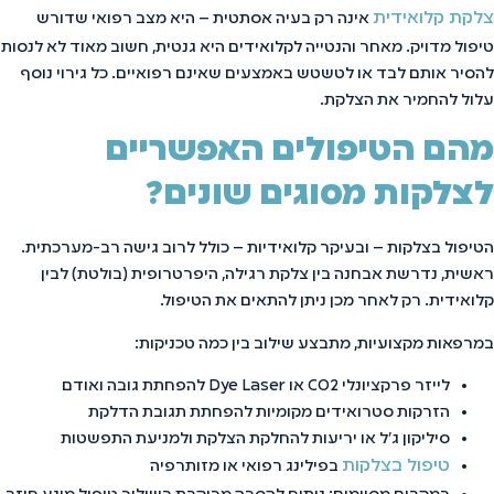
צלקת קלואידית
אינה רק בעיה אסתטית – היא מצב רפואי שדורש
טיפול מדויק. מאחר והנטייה לקלואידים היא גנטית, חשוב מאוד לא לנסות
להסיר אותם לבד או לטשטש באמצעים שאינם רפואיים. כל גירוי נוסף
עלול להחמיר את הצלקת.
מהם הטיפולים האפשריים
לצלקות מסוגים שונים?
הטיפול בצלקות – ובעיקר קלואידיות – כולל לרוב גישה רב-מערכתית.
ראשית, נדרשת אבחנה בין צלקת רגילה, היפרטרופית (בולטת) לבין
קלואידית. רק לאחר מכן ניתן להתאים את הטיפול.
במרפאות מקצועיות, מתבצע שילוב בין כמה טכניקות:
לייזר פרקציונלי CO2 או Dye Laser להפחתת גובה ואודם
הזרקות סטרואידים מקומיות להפחתת תגובת הדלקת
סיליקון ג'ל או יריעות להחלקת הצלקת ולמניעת התפשטות
טיפול בצלקות
בפילינג רפואי או מזותרפיה