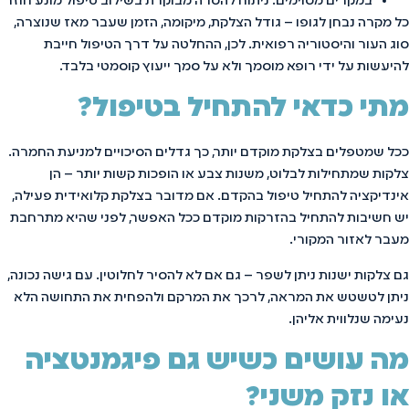
במקרים מסוימים: ניתוח להסרה מבוקרת בשילוב טיפול מונע חוזר
כל מקרה נבחן לגופו – גודל הצלקת, מיקומה, הזמן שעבר מאז שנוצרה,
סוג העור והיסטוריה רפואית. לכן, ההחלטה על דרך הטיפול חייבת
להיעשות על ידי רופא מוסמך ולא על סמך ייעוץ קוסמטי בלבד.
מתי כדאי להתחיל בטיפול?
ככל שמטפלים בצלקת מוקדם יותר, כך גדלים הסיכויים למניעת החמרה.
צלקות שמתחילות לבלוט, משנות צבע או הופכות קשות יותר – הן
אינדיקציה להתחיל טיפול בהקדם. אם מדובר בצלקת קלואידית פעילה,
יש חשיבות להתחיל בהזרקות מוקדם ככל האפשר, לפני שהיא מתרחבת
מעבר לאזור המקורי.
גם צלקות ישנות ניתן לשפר – גם אם לא להסיר לחלוטין. עם גישה נכונה,
ניתן לטשטש את המראה, לרכך את המרקם ולהפחית את התחושה הלא
נעימה שנלווית אליהן.
מה עושים כשיש גם פיגמנטציה
או נזק משני?