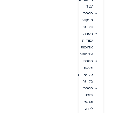
TLV
הסרת
קעקוע
בלייזר
הסרת
נקודות
אדומות
על העור
הסרת
צלקת
קלואידית
בלייזר
הסרת יין
פורט
וכתמי
לידה