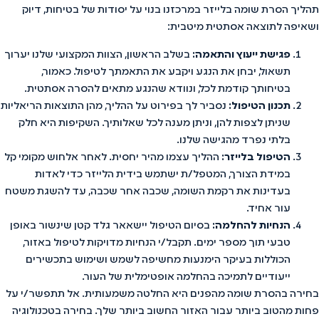
תהליך הסרת שומה בלייזר במרכזנו בנוי על יסודות של בטיחות, דיוק
ושאיפה לתוצאה אסתטית מיטבית:
פגישת ייעוץ והתאמה:
בשלב הראשון, הצוות המקצועי שלנו יערוך
תשאול, יבחן את הנגע ויקבע את התאמתך לטיפול. כאמור,
בטיחותך קודמת לכל, ונוודא שהנגע מתאים להסרה אסתטית.
תכנון הטיפול:
נסביר לך בפירוט על ההליך, מהן התוצאות הריאליות
שניתן לצפות להן, וניתן מענה לכל שאלותיך. השקיפות היא חלק
בלתי נפרד מהגישה שלנו.
הטיפול בלייזר:
ההליך עצמו מהיר יחסית. לאחר אלחוש מקומי קל
במידת הצורך, המטפל/ת ישתמש בידית הלייזר כדי לאדות
בעדינות את רקמת השומה, שכבה אחר שכבה, עד להשגת משטח
עור אחיד.
הנחיות להחלמה:
בסיום הטיפול יישאאר גלד קטן שינשור באופן
טבעי תוך מספר ימים. תקבל/י הנחיות מדויקות לטיפול באזור,
הכוללות בעיקר הימנעות מחשיפה לשמש ושימוש בתכשירים
ייעודיים לתמיכה בהחלמה אופטימלית של העור.
בחירה בהסרת שומה מהפנים היא החלטה משמעותית. אל תתפשר/י על
פחות מהטוב ביותר עבור האזור החשוב ביותר שלך. בחירה בטכנולוגיה