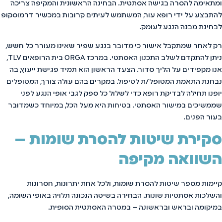
ומתאימה להסרה בגישה אסתטית. הבחינה הראשונית והמקיפה צריכה
להתבצע על ידי רופא עור, המשתמש לעיתים קרובות במכשיר דרמוסקופ
לבחינת מבנה הנגע לעומק.
רק לאחר שמתקבל אישור כי מדובר בנגע שפיר שאינו מעורר כל חשש,
ניתן להתקדם לשלב התכנון האסתטי. במרכז ORGA בית הרופאים TLV,
אנו מקפידים על הליך סדור. הצעד הראשון הוא תמיד פגישת ייעוץ, בה
נבחנת התאמת המטופל/ת לטיפול. במקרים בהם עולה צורך, המטופלים
יופנו תחילה לבדיקת רופא כדי לשלול כל ספק לגבי אופי הנגע לפני
שממשיכים במישור האסתטי. בטיחות היא מעל הכל, במיוחד כשמדובר
בעור הפנים.
סקירת שיטות להסרת שומות –
השוואה מקיפה
קיימות מספר שיטות להסרת שומות, ולכל אחת יתרונות, חסרונות
והשלכות אסתטיות שונות. הבחירה בשיטה הנכונה תלויה באופי השומה,
במיקומה ובראש ובראשונה – במטרה האסתטית הסופית.