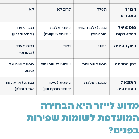
הצורך
תמיד
לרוב לא
לא
בתפרים
פוטנציאל
גבוה (צלקת קווית
בינוני (צלקת
נמוך מאוד
להצטלקות
מובטחת)
שטוחה/שקועה)
(בטיפול נכון)
דיוק הטיפול
בינוני
נמוך
גבוה מאוד
(מיקרוני)
זמן החלמה
מספר שבועות
שבוע עד שבועיים
מספר ימים עד
שבוע
התוצאה
נמוכה (צלקת)
בינונית (סיכון
גבוהה (מראה עור
האסתטית
לשינוי מרקם וגוון)
אחיד וחלק)
מדוע לייזר היא הבחירה
המועדפת לשומות שפירות
בפנים?