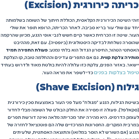
כריתה כירורגית (Excision)
זוהי השיטה הכירורגית הקלאסית, הכוללת חיתוך של השומה בשלמותה
יחד עם שולי עור בריא סביבה. לאחר הכריתה, הרופא תופר את שולי
העור. שיטה זו הכרחית כאשר קיים חשש לגבי אופי הנגע, מכיוון שהרקמה
שהוסרה נשלחת לבדיקה היסטולוגית (ביופסיה). עם זאת, מההיבט
האסתטי הטהור, החיסרון הגדול הוא בלתי נמנע:
פעולת התפירה תמיד
מותירה צלקת קווית
. גם אם התפרים עדינים וההחלמה טובה, קו הצלקת
יישאר. באזור הפנים, צלקת כזו עלולה להיות בולטת מאוד ולדרוש בעתיד
טיפול בצלקות בפנים
כדי לשפר את מראה העור.
גילוח (Shave Excision)
בשיטת הגילוח, הנגע "מגולח" מעל פני העור באמצעות סכין כירורגית
(סקאלפל). פעולה זו מסירה את החלק הבולט של השומה מבלי לחדור
לעומק הדרמיס. היא מהירה יותר מכריתה מלאה ואינה דורשת תפרים
במרבית המקרים. החסרונות המרכזיים שלה הם פוטנציאל לחזרה של
הנגע (אם השורש לא הוסר במלואו) והתוצאה האסתטית, שלעיתים