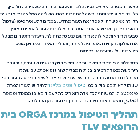
כאשר המטרה היא אסתטית בלבד והשומה הוגדרה כשפירה לחלוטין,
הלייזר מציע יתרונות שקשה להתחרות בהם. השליטה המלאה על אנרגיית
הלייזר מאפשרת "לפסל" את העור מחדש. במקום להשאיר סימן (צלקת)
המעיד על כך שמשהו הוסר, המטרה היא לגרום לעור להחלים באופן
טבעי ולהיראות כאילו לא היה שם נגע מלכתחילה. היעדר התפרים מבטל
את הצלקת הקווית האופיינית לניתוח, ותהליך האידוי המדויק מונע
היווצרות של שקעים או בליטות.
הטכנולוגיה פותחת אפשרויות לטיפול מדויק בנגעים שטוחים, שבעבר
היה קשה מאוד להסירם בניתוח מבלי ליצור נזק אסתטי. גישה זו
משתלבת במגמה רחבה יותר של שימוש בלייזר לשיפור מראה העור, כפי
טיפול פנים בלייזר
שניתן לראות בטיפולים כמו
לחידוש העור והסרת
פיגמנטציה. המשותף לכל אלה הוא היכולת לעבוד באופן ממוקד ומבוקר
لتحقيق תוצאות אסתטיות גבוהות תוך מזעור זמן ההחלמה.
תהליך הטיפול במרכז ORGA בית
הרופאים TLV