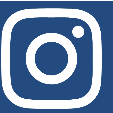
לג
תוכן