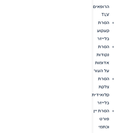
הרופאים
TLV
הסרת
קעקוע
בלייזר
הסרת
נקודות
אדומות
על העור
הסרת
צלקת
קלואידית
בלייזר
הסרת יין
פורט
וכתמי