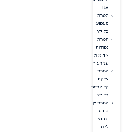
TLV
הסרת
קעקוע
בלייזר
הסרת
נקודות
אדומות
על העור
הסרת
צלקת
קלואידית
בלייזר
הסרת יין
פורט
וכתמי
לידה