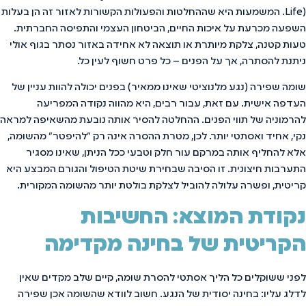
Life). המשמעות היא שההחלטות והפעולות הקשורות לאזור זה הן בעלות
השפעה מכרעת על איכות החיים, הביטחון העצמי והתפיסה החברתית.
טעות קטנה, צלקת מיותרת או תוצאה לא אחידה באזור נסתר בגוף אולי
ניתנת להסתרה, אך על הפנים – כל פרט חשוף לעין כל.
שומה שפירה (נגע מלנוציטי שאינו ממאיר) בפנים יכולה להוות עניין של
העדפה אישית. עם זאת, עבור רבים, היא מהווה נקודה המפריעה
להרמוניה של תווי הפנים. ההחלטה להסיר אותה נובעת מהשאיפה למראה
נקי, אחיד ואסתטי יותר. לכן, מטרת ההסרה אינה רק "להיפטר" מהשומה,
אלא להחליף אותה במרקם עור חלק וטבעי ככל הניתן, שאינו מסגיר
התערבות חיצונית. זו הסיבה שבחירת שיטת הטיפול והגורם המבצע היא
קריטית, ופשרה עלולה להוביל לצלקת בולטת יותר מהשומה המקורית.
נקודת המוצא: החשיבות
הקריטית של בחינה מקדימה
לפני ששוקלים כל הליך אסתטי להסרת שומה, קיים שלב מקדים שאין
לדלג עליו: בחינה יסודית של הנגע. חשוב לוודא שהשומה אכן שפירה