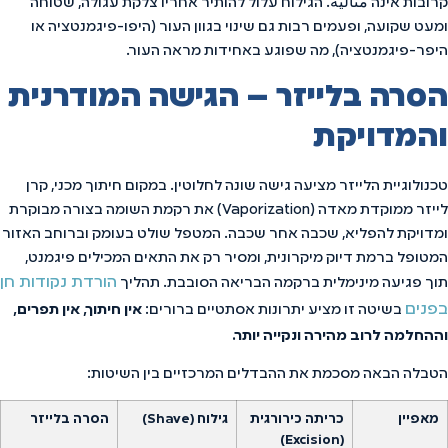
קרובות אינה مثالية. הגילוח עלול להותיר אחריו צלקת עגולה, שטוחה
ומעט שקועה, ופעמים רבות גם שינוי בגוון העור (היפו-פיגמנטציה או
היפר-פיגמנטציה), מה שפוגע באחידות מראה העור.
הסרה בלייזר – הגישה המודרנית
והמדויקת
טכנולוגיית הלייזר מציעה גישה שונה לחלוטין. במקום חיתוך מכני, קרן
לייזר ממוקדת מאדה (Vaporization) את רקמת השומה בצורה מבוקרת
ומדויקת להפליא, שכבה אחר שכבה. המטפל שולט בעומק וברוחב האזור
המטופל ברמת דיוק מיקרונית, ומסיר רק את התאים המכילים פיגמנט,
הורדת נקודות חן
תוך פגיעה מינימלית ברקמה הבריאה הסובבת. תהליך
בפנים
בשיטה זו מציע יתרונות אסתטיים ברורים:
אין חיתוך, אין תפרים,
וההחלמה לרוב מהירה ונקייה יותר.
הטבלה הבאה מסכמת את ההבדלים המרכזיים בין השיטות:
מאפיין
כריתה כירורגית
גילוח (Shave)
הסרה בלייזר
(Excision)